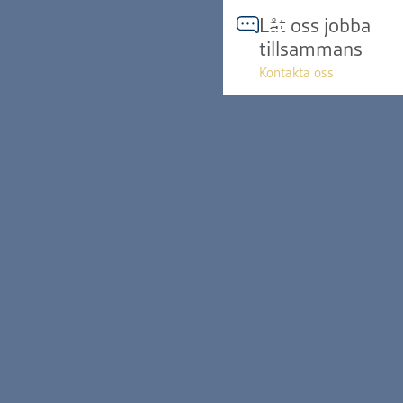
Hoppa
Låt oss jobba
till
tillsammans
innehåll
Kontakta oss