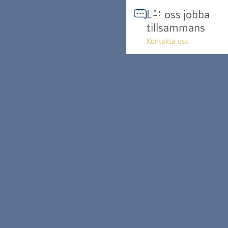
Hoppa
Låt oss jobba
till
tillsammans
innehåll
Kontakta oss