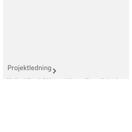
Projektledning
Vi säkerställer att ditt byggprojekt genomförs smidigt med
tydlig planering och effektiv samordning.