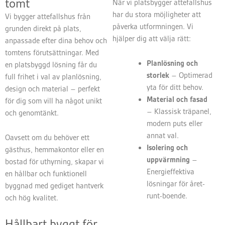
tomt
När vi platsbygger attefallshus
har du stora möjligheter att
Vi bygger attefallshus från
påverka utformningen. Vi
grunden direkt på plats,
hjälper dig att välja rätt:
anpassade efter dina behov och
tomtens förutsättningar. Med
Planlösning och
en platsbyggd lösning får du
storlek
– Optimerad
full frihet i val av planlösning,
yta för ditt behov.
design och material – perfekt
Material och fasad
för dig som vill ha något unikt
– Klassisk träpanel,
och genomtänkt.
modern puts eller
annat val.
Oavsett om du behöver ett
Isolering och
gästhus, hemmakontor eller en
uppvärmning
–
bostad för uthyrning, skapar vi
Energieffektiva
en hållbar och funktionell
lösningar för året-
byggnad med gediget hantverk
runt-boende.
och hög kvalitet.
Hållbart byggt för