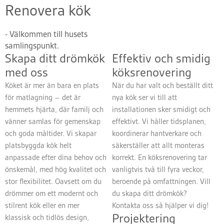
Renovera kök
- Välkommen till husets
samlingspunkt.
Skapa ditt drömkök
Effektiv och smidig
med oss
köksrenovering
Köket är mer än bara en plats
När du har valt och beställt ditt
för matlagning – det är
nya kök ser vi till att
hemmets hjärta, där familj och
installationen sker smidigt och
vänner samlas för gemenskap
effektivt. Vi håller tidsplanen,
och goda måltider. Vi skapar
koordinerar hantverkare och
platsbyggda kök helt
säkerställer att allt monteras
anpassade efter dina behov och
korrekt. En köksrenovering tar
önskemål, med hög kvalitet och
vanligtvis två till fyra veckor,
stor flexibilitet. Oavsett om du
beroende på omfattningen. Vill
drömmer om ett modernt och
du skapa ditt drömkök?
stilrent kök eller en mer
Kontakta oss så hjälper vi dig!
Projektering
klassisk och tidlös design,