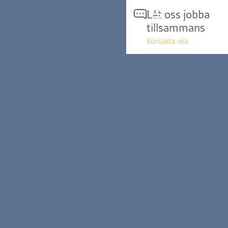
Hoppa
Låt oss jobba
till
tillsammans
innehåll
Kontakta oss