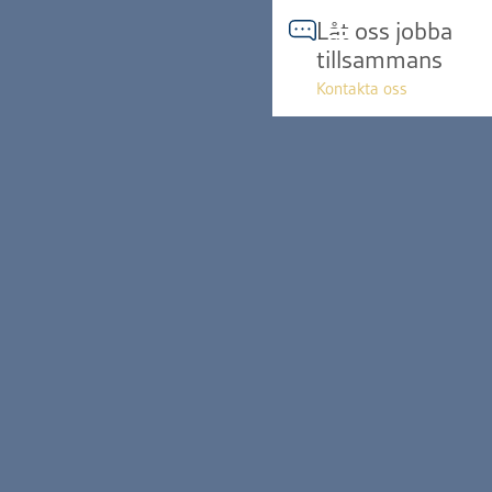
Hoppa
Låt oss jobba
till
tillsammans
innehåll
Kontakta oss